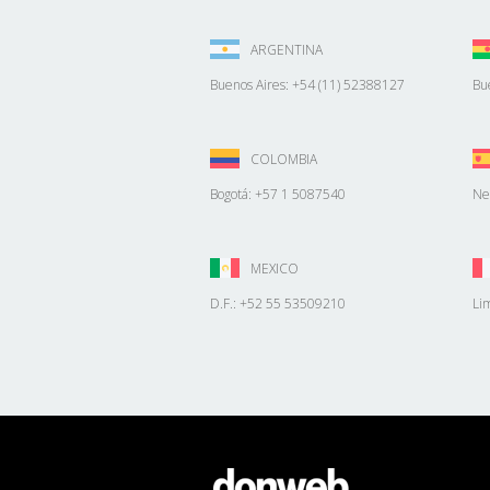
ARGENTINA
Buenos Aires: +54 (11) 52388127
Bu
COLOMBIA
Bogotá: +57 1 5087540
Ne
MEXICO
D.F.: +52 55 53509210
Li