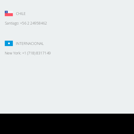
CHILE
Santiago: +56 2 24958462
INTERNACIONAL
New York: +1 (718) 8317149