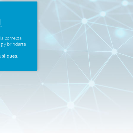
!
la correcta
g y brindarte
ubliques.