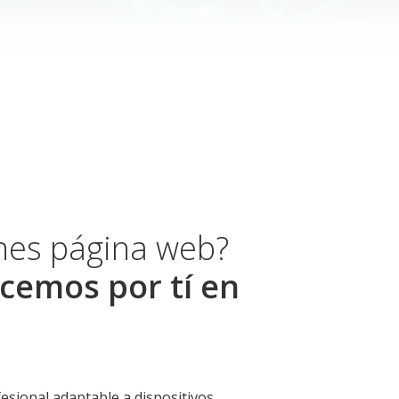
enes página web?
cemos por tí en
esional adaptable a dispositivos