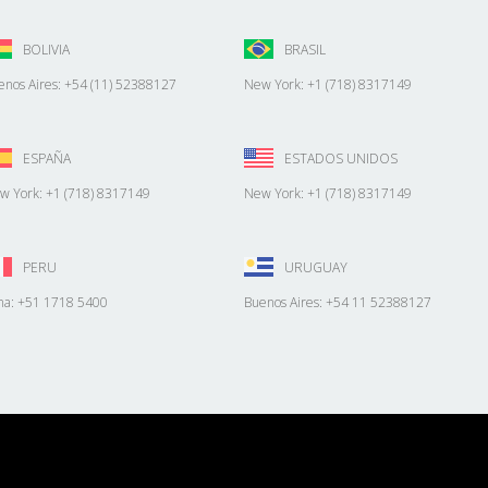
BOLIVIA
BRASIL
enos Aires: +54 (11) 52388127
New York: +1 (718) 8317149
ESPAÑA
ESTADOS UNIDOS
w York: +1 (718) 8317149
New York: +1 (718) 8317149
PERU
URUGUAY
ma: +51 1718 5400
Buenos Aires: +54 11 52388127